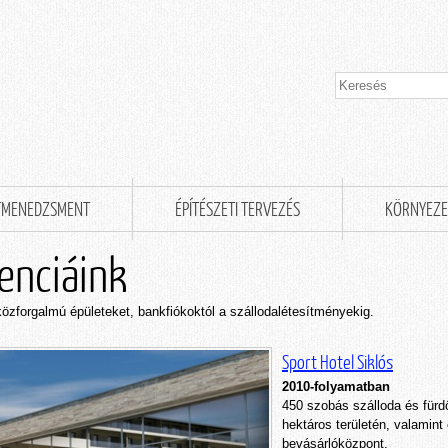
TMENEDZSMENT
ÉPÍTÉSZETI TERVEZÉS
KÖRNYEZE
enciáink
özforgalmú épületeket, bankfiókoktól a szállodalétesítményekig.
Sport Hotel Siklós
2010-folyamatban
450 szobás szálloda és fürd
hektáros területén, valamin
bevásárlóközpont.