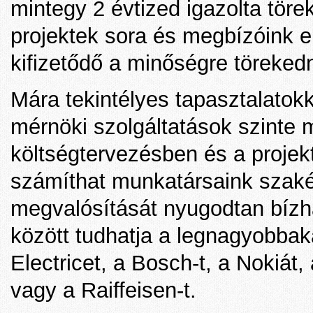
mintegy 2 évtized igazolta töre
projektek sora és megbízóink e
kifizetődő a minőségre törekedn
Mára tekintélyes tapasztalatok
mérnöki szolgáltatások szinte 
költségtervezésben és a projek
számíthat munkatársaink szakér
megvalósítását nyugodtan bízha
között tudhatja a legnagyobbaka
Electricet, a Bosch-t, a Nokiát
vagy a Raiffeisen-t.