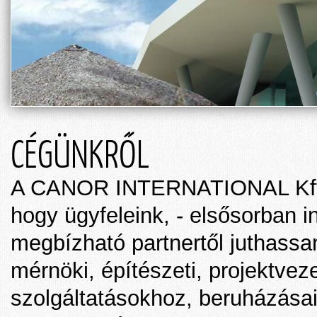
CÉGÜNKRŐL
A CANOR INTERNATIONAL Kft. 19
hogy ügyfeleink, - elsősorban in
megbízható partnertől juthass
mérnöki, építészeti, projektvez
szolgáltatásokhoz, beruházásai