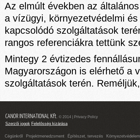
Az elmúlt években az általános 
a vízügyi, környezetvédelmi és 
kapcsolódó szolgáltatások terén
rangos referenciákra tettünk sze
Mintegy 2 évtizedes fennállásun
Magyarországon is elérhető a v
szolgáltatások terén. Reméljük
CANOR INTERNATIONAL Kft.
© 2014 | Privacy Policy
Szerzői jogok
Felelősség kizárása
Cégünkről
Projektmenedzsment
Építészet, tervezés
Környezetvédelem